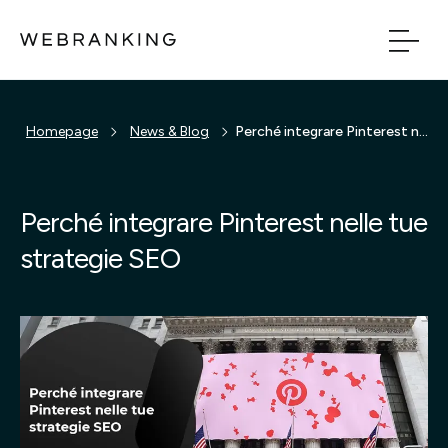
Vai al contenuto principale
Vai al menu di naviga
Homepage
News & Blog
Perché integrare Pinterest nelle tue strategie SEO
Build
Boost
Perché integrare Pinterest nelle tue
strategie SEO
Bridge
Tech
Chi Siamo
Cosa facciamo