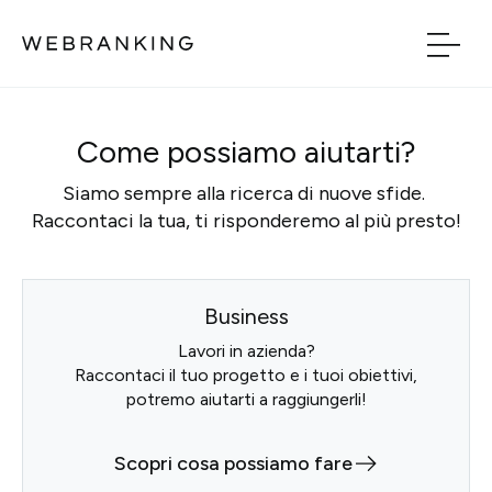
Vai al contenuto principale
Vai al menu di naviga
Come possiamo aiutarti?
Build
Siamo sempre alla ricerca di nuove sfide.
Boost
Raccontaci la tua, ti risponderemo al più presto!
Bridge
Business
Tech
Lavori in azienda?
Raccontaci il tuo progetto e i tuoi obiettivi,
potremo aiutarti a raggiungerli!
Chi Siamo
Scopri cosa possiamo fare
Cosa facciamo