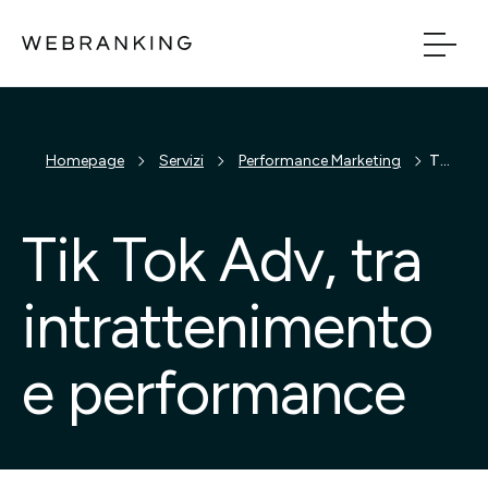
Vai al contenuto principale
Vai al menu di naviga
Build
Homepage
Servizi
Performance Marketing
Tik Tok Adv, tra intrattenimento e performance
Boost
Tik Tok Adv, tra
Bridge
intrattenimento
Tech
e performance
Chi Siamo
Cosa facciamo