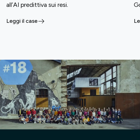
all’AI predittiva sui resi.
G
Leggi il case
Le