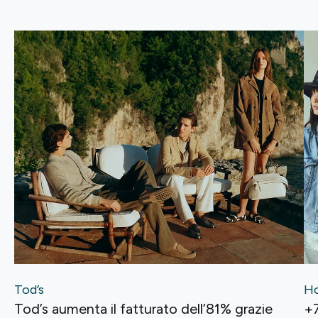
Tod’s
H
Tod’s aumenta il fatturato dell’81% grazie
+7