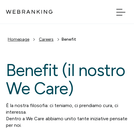
Vai al contenuto principale
Vai al menu di naviga
Homepage
Careers
Benefit
Build
Boost
Benefit (il nostro
Bridge
We Care)
Tech
È la nostra filosofia: ci teniamo, ci prendiamo cura, ci
interessa.
Chi Siamo
Dentro a We Care abbiamo unito tante iniziative pensate
per noi.
Cosa facciamo