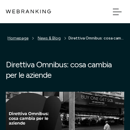
Vai al contenuto principale
Vai al menu di naviga
Homepage
News & Blog
Direttiva Omnibus: cosa cambia per le aziende
Build
Boost
Direttiva Omnibus: cosa cambia
per le aziende
Bridge
Tech
Chi Siamo
Cosa facciamo