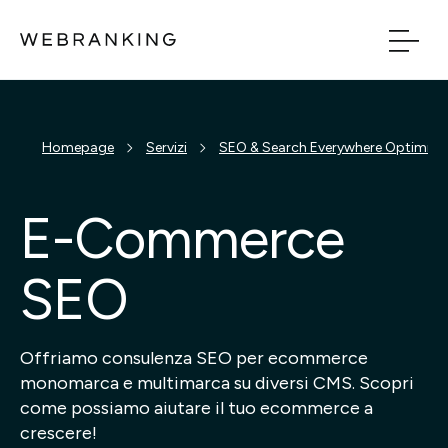
Vai al contenuto principale
Vai al menu di naviga
Build
Homepage
Servizi
SEO & Search Everywhere Optimiza
Boost
E-Commerce
Bridge
SEO
Tech
Offriamo consulenza SEO per ecommerce
monomarca e multimarca su diversi CMS. Scopri
Chi Siamo
come possiamo aiutare il tuo ecommerce a
crescere!
Cosa facciamo