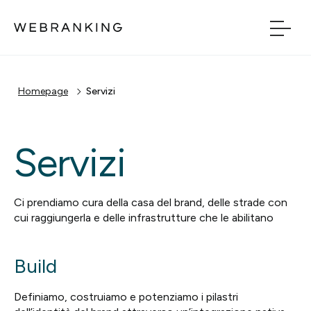
Vai al contenuto principale
Vai al menu di naviga
Homepage
Servizi
Build
Boost
Servizi
Bridge
Ci prendiamo cura della casa del brand, delle strade con
Tech
cui raggiungerla e delle infrastrutture che le abilitano
Build
Chi Siamo
Definiamo, costruiamo e potenziamo i pilastri
Cosa facciamo