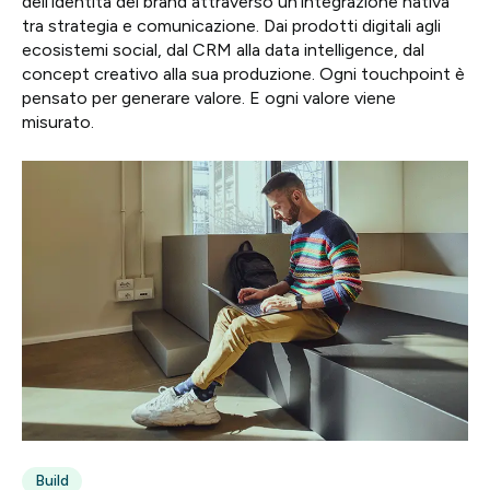
dell’identità del brand attraverso un’integrazione nativa
tra strategia e comunicazione. Dai prodotti digitali agli
Progetti
ecosistemi social, dal CRM alla data intelligence, dal
concept creativo alla sua produzione. Ogni touchpoint è
Point of W
pensato per generare valore. E ogni valore viene
misurato.
Careers
Contatti
Italiano
Build