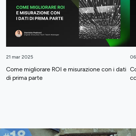
21 mar 2025
06
Come migliorare ROI e misurazione con i dati
Co
di prima parte
co