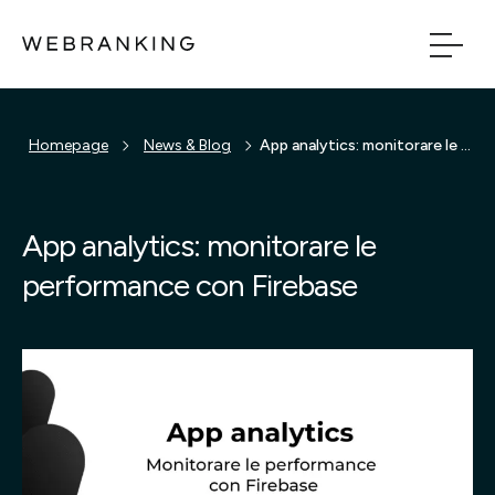
Vai al contenuto principale
Vai al menu di naviga
Homepage
News & Blog
App analytics: monitorare le performance con Firebase
Build
Boost
App analytics: monitorare le
performance con Firebase
Bridge
Tech
Chi Siamo
Cosa facciamo