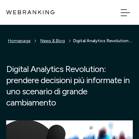
Vai al contenuto principale
Vai al menu di naviga
Homepage
News & Blog
Digital Analytics Revolution: prendere decisioni più informate in uno scenario di grande cambiamento
Build
Boost
Digital Analytics Revolution:
prendere decisioni più informate in
Bridge
uno scenario di grande
Tech
cambiamento
Chi Siamo
Cosa facciamo