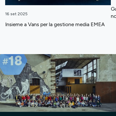
Gu
16 set 2025
n
Insieme a Vans per la gestione media EMEA