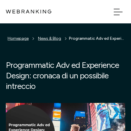
Vai al contenuto principale
Vai al menu di naviga
Homepage
News & Blog
Programmatic Adv ed Experience Design: cronaca di un possibile intreccio
Build
Boost
Programmatic Adv ed Experience
Design: cronaca di un possibile
Bridge
intreccio
Tech
Chi Siamo
Cosa facciamo