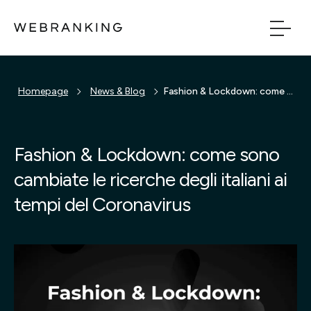
Vai al contenuto principale
Vai al menu di naviga
Homepage
News & Blog
Fashion & Lockdown: come sono cambiate le ricerche degli italiani ai tempi del Coronavirus
Build
Boost
Fashion & Lockdown: come sono
cambiate le ricerche degli italiani ai
Bridge
tempi del Coronavirus
Tech
Chi Siamo
Cosa facciamo