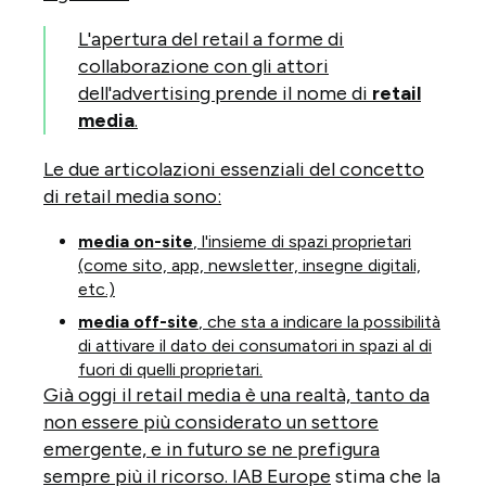
L'apertura del retail a forme di
collaborazione con gli attori
dell'advertising prende il nome di
retail
media
.
Le due articolazioni essenziali del concetto
di retail media sono:
media on-site
, l'insieme di spazi proprietari
(come sito, app, newsletter, insegne digitali,
etc.)
media off-site
, che sta a indicare la possibilità
di attivare il dato dei consumatori in spazi al di
fuori di quelli proprietari.
Già oggi il retail media è una realtà, tanto da
non essere più considerato un settore
emergente, e in futuro se ne prefigura
sempre più il ricorso.
IAB Europe
stima che la