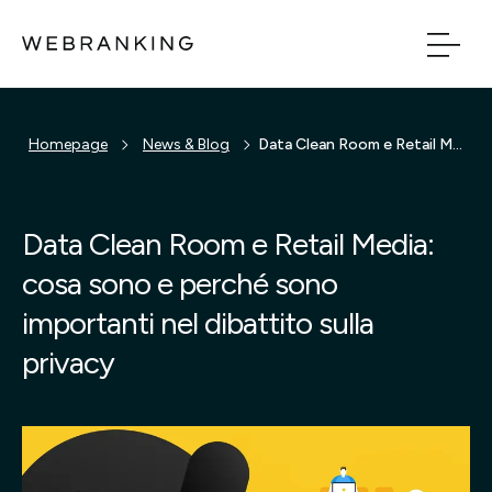
Vai al contenuto principale
Vai al menu di naviga
Homepage
News & Blog
Data Clean Room e Retail Media: cosa sono e perché sono importanti nel dibattito sulla privacy
Build
Boost
Data Clean Room e Retail Media:
cosa sono e perché sono
Bridge
importanti nel dibattito sulla
Tech
privacy
Chi Siamo
Cosa facciamo