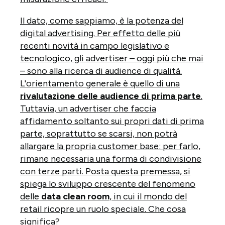
Il dato, come sappiamo, è la potenza del
digital advertising. Per effetto delle più
recenti novità in campo legislativo e
tecnologico, gli advertiser
–
oggi più che mai
–
sono alla ricerca di audience di qualità.
L'orientamento generale è quello di una
rivalutazione delle audience di prima parte
.
Tuttavia, un advertiser che faccia
affidamento soltanto sui propri dati di prima
parte, soprattutto se scarsi, non potrà
allargare la propria customer base: per farlo,
rimane necessaria una forma di condivisione
con terze parti. Posta questa premessa, si
spiega lo sviluppo crescente del fenomeno
delle
data clean room
, in cui il mondo del
retail
ricopre un ruolo speciale. Che cosa
significa?