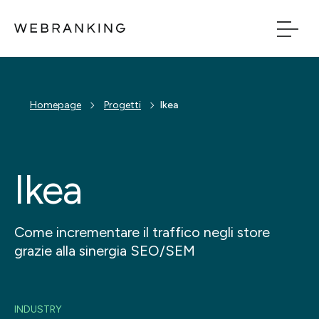
Vai al contenuto principale
Vai al menu di naviga
Build
Homepage
Progetti
Ikea
Boost
Ikea
Bridge
Tech
Come incrementare il traffico negli store
grazie alla sinergia SEO/SEM
Chi Siamo
Cosa facciamo
INDUSTRY