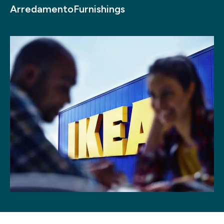
Arredamento
Furnishings
Progetti
Point of W
Careers
Contatti
Italiano