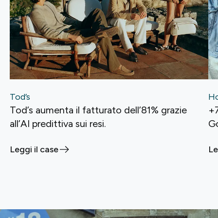
Tod’s
H
Tod’s aumenta il fatturato dell’81% grazie
+7
all’AI predittiva sui resi.
G
Leggi il case
Le