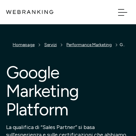
Vai al contenuto principale
Vai al menu di naviga
Build
Homepage
Servizi
Performance Marketing
Google Marketing Platform
Boost
Google
Bridge
Marketing
Tech
Platform
Chi Siamo
La qualifica di “Sales Partner” si basa
Cosa facciamo
sull’esperienza e sulle certificazioni che abbiamo