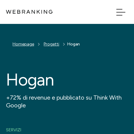
Vai al contenuto principale
Vai al menu di naviga
Build
Homepage
Progetti
Hogan
Boost
Hogan
Bridge
Tech
+72% di revenue e pubblicato su Think With
Google
Chi Siamo
Cosa facciamo
SERVIZI