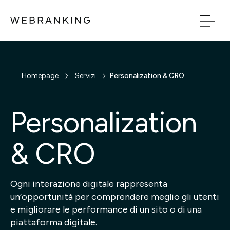
Vai al contenuto principale
Vai al menu di naviga
Build
Homepage
Servizi
Personalization & CRO
Boost
Personalization
Bridge
& CRO
Tech
Ogni interazione digitale rappresenta
un’opportunità per comprendere meglio gli utenti
Chi Siamo
e migliorare le performance di un sito o di una
piattaforma digitale.
Cosa facciamo