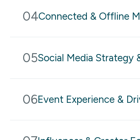
04
Connected & Offline M
05
Social Media Strateg
06
Event Experience & Dri