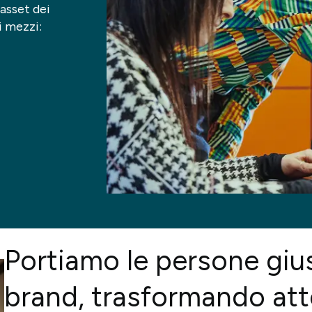
asset dei
Connected & Offline Me
i mezzi:
& Direct Marketing
Social Media Strategy
tal Analytics & Insight
Event Experience & Driv
Influencer & Creator E
Portiamo le persone gius
brand, trasformando atte