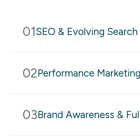
01
SEO & Evolving Search
02
Performance Marketin
03
Brand Awareness & Ful