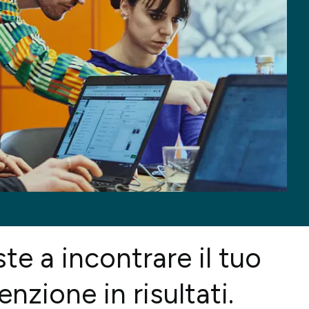
dia
Training & Sviluppo Organizzativo
 & Management
e to Store
cosystem
te a incontrare il tuo
nzione in risultati.