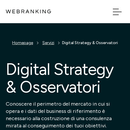
Vai al contenuto principale
Vai al menu di naviga
Build
Homepage
Servizi
Digital Strategy & Osservatori
Boost
Digital Strategy
Bridge
& Osservatori
Tech
Conoscere il perimetro del mercato in cui si
opera e i dati del business di riferimento è
Chi Siamo
necessario alla costruzione di una consulenza
mirata al conseguimento dei tuoi obiettivi.
Cosa facciamo