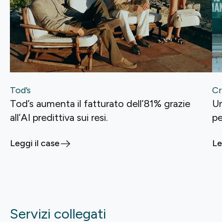
Tod’s
Cr
Tod’s aumenta il fatturato dell’81% grazie
Un
all’AI predittiva sui resi.
p
Leggi il case
Le
Servizi collegati