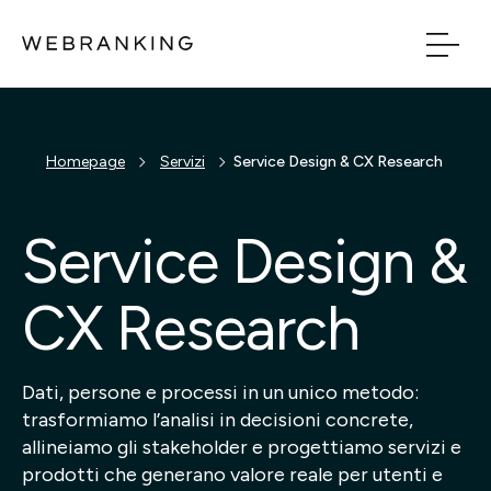
Vai al contenuto principale
Vai al menu di naviga
Build
Homepage
Servizi
Service Design & CX Research
Boost
Service Design &
Bridge
CX Research
Tech
Dati, persone e processi in un unico metodo:
trasformiamo l’analisi in decisioni concrete,
Chi Siamo
allineiamo gli stakeholder e progettiamo servizi e
prodotti che generano valore reale per utenti e
Cosa facciamo