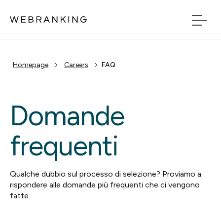
Vai al contenuto principale
Vai al menu di naviga
Homepage
Careers
FAQ
Build
Boost
Domande
Bridge
frequenti
Tech
Qualche dubbio sul processo di selezione? Proviamo a
rispondere alle domande più frequenti che ci vengono
Chi Siamo
fatte.
Cosa facciamo