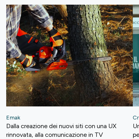
Emak
Cr
Dalla creazione dei nuovi siti con una UX
Un
rinnovata, alla comunicazione in TV
p