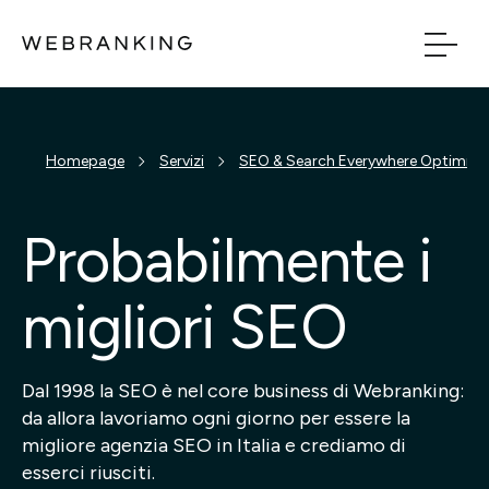
Vai al contenuto principale
Vai al menu di naviga
Build
Homepage
Servizi
SEO & Search Everywhere Optimiza
Boost
Probabilmente i
Bridge
migliori SEO
Tech
Dal 1998 la SEO è nel core business di Webranking:
da allora lavoriamo ogni giorno per essere la
Chi Siamo
migliore agenzia SEO in Italia e crediamo di
esserci riusciti.
Cosa facciamo