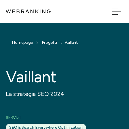
Vai al contenuto principale
Vai al menu di naviga
Build
Homepage
Progetti
Vaillant
Boost
Vaillant
Bridge
Tech
La strategia SEO 2024
Chi Siamo
SERVIZI
Cosa facciamo
SEO & Search Everywhere Optimization