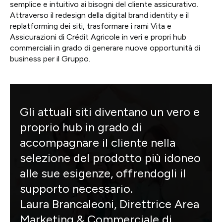
semplice e intuitivo ai bisogni del cliente assicurativo.
Attraverso il redesign della digital brand identity e il
replatforming dei siti, trasformare i rami Vita e
Assicurazioni di Crédit Agricole in veri e propri hub
commerciali in grado di generare nuove opportunità di
business per il Gruppo.
Gli attuali siti diventano un vero e
proprio hub in grado di
accompagnare il cliente nella
selezione del prodotto più idoneo
alle sue esigenze, offrendogli il
supporto necessario.
Laura Brancaleoni, Direttrice Area
Marketing & Commerciale di