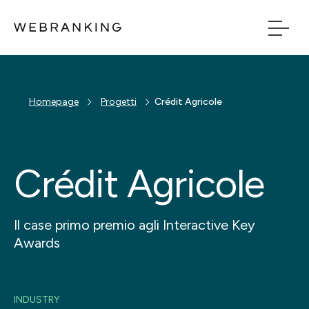
Vai al contenuto principale
Vai al menu di naviga
Build
Homepage
Progetti
Crédit Agricole
Boost
Crédit Agricole
Bridge
Tech
Il case primo premio agli Interactive Key
Awards
Chi Siamo
Cosa facciamo
INDUSTRY