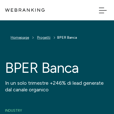
Vai al contenuto principale
Vai al menu di naviga
Build
Homepage
Progetti
BPER Banca
Boost
BPER Banca
Bridge
Tech
In un solo trimestre +246% di lead generate
dal canale organico
Chi Siamo
Cosa facciamo
INDUSTRY