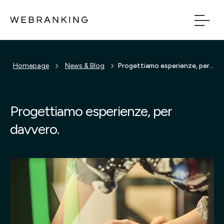
Vai al contenuto principale
Vai al menu di naviga
Homepage
News & Blog
Progettiamo esperienze, per davvero.
Build
Boost
Progettiamo esperienze, per
davvero.
Bridge
Tech
Chi Siamo
Cosa facciamo