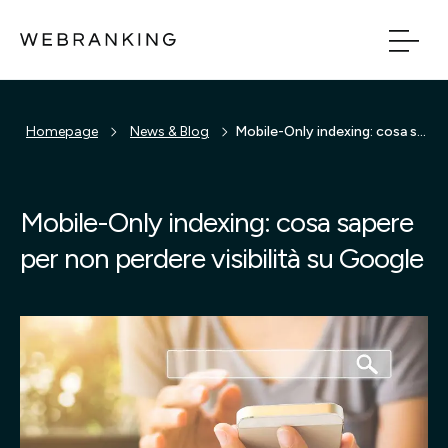
Vai al contenuto principale
Vai al menu di naviga
Homepage
News & Blog
Mobile-Only indexing: cosa sapere per non perdere visibilità su Google
Build
Boost
Mobile-Only indexing: cosa sapere
per non perdere visibilità su Google
Bridge
Tech
Chi Siamo
Cosa facciamo