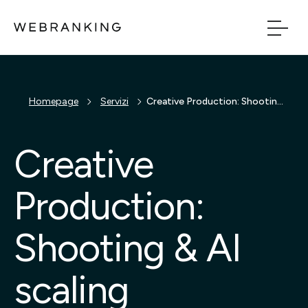
Vai al contenuto principale
Vai al menu di naviga
Build
Homepage
Servizi
Creative Production: Shooting & AI scaling
Boost
Creative
Bridge
Production:
Tech
Shooting & AI
Chi Siamo
scaling
Cosa facciamo